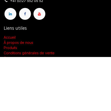
+41 (0)27 552 05 52
Liens utiles
Accueil
À propos de nous
Produits
Conditions générales de vente
Contactez-nous
À propos de nous
Présent dans toute la Suisse, SWENGERs Sàrl a été créée pour
fournir les luminaires et la lumière adaptés à l’exigence de vos
lieux.
En tant que grossiste spécialisé dans la fourniture de luminaires
et accessoires, nous proposons dans toute la Suisse des