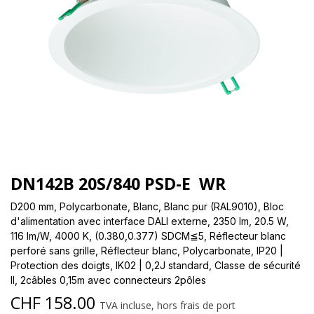
DN142B 20S/840 PSD-E WR
D200 mm, Polycarbonate, Blanc, Blanc pur (RAL9010), Bloc
d'alimentation avec interface DALI externe, 2350 lm, 20.5 W,
116 lm/W, 4000 K, (0.380,0.377) SDCM≦5, Réflecteur blanc
perforé sans grille, Réflecteur blanc, Polycarbonate, IP20 |
Protection des doigts, IK02 | 0,2J standard, Classe de sécurité
II, 2câbles 0,15m avec connecteurs 2pôles
CHF
158.00
TVA incluse, hors frais de port