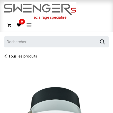
Se rendre au contenu
0
Tous les produits