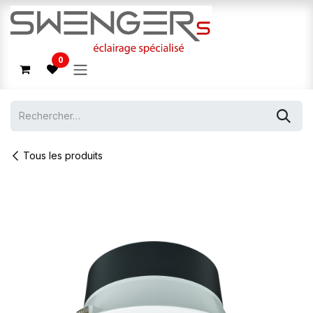
Se rendre au contenu
0
Tous les produits