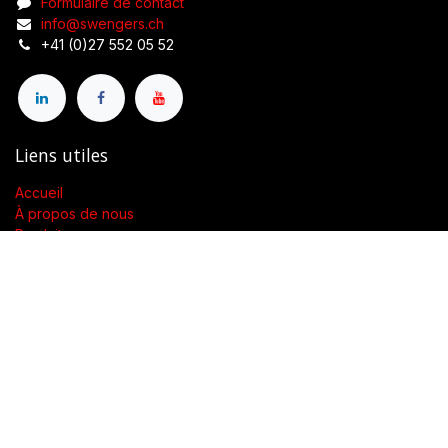
Formulaire de contact
info@swengers.ch
+41 (0)27 552 05 52
Liens utiles
Accueil
À propos de nous
Produits
Conditions générales de vente
Contactez-nous
À propos de nous
Présent dans toute la Suisse, SWENGERs Sàrl a été créée pour
fournir les luminaires et la lumière adaptés à l’exigence de vos
lieux.