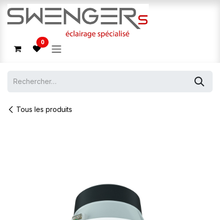
Se rendre au contenu
0
Tous les produits