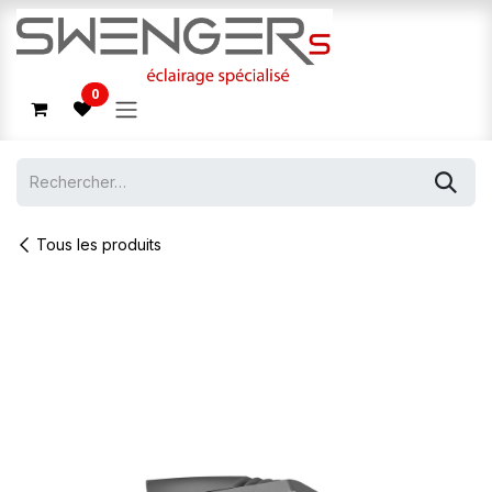
Se rendre au contenu
0
Tous les produits