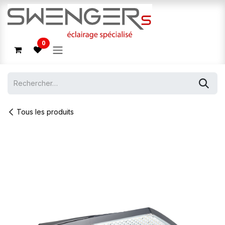
Se rendre au contenu
0
Tous les produits