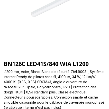
BN126C LED41S/840 WIA L1200
L1200 mm, Acier, Blanc, Blanc de sécurité (RAL9003), Système
Interact Ready de pilotes sans fil, 4100 lm, 34 W, 121 lm/W,
4000 K, (0.38, 0.38) SDCM≤3, Angle d’ouverture de
faisceau120°, Opale, Polycarbonate, IP20 | Protection des
doigts, IK04 | 0,5J standard plus, Classe électriqueI,
Connecteur à poussoir 3pôles, Connexion simple et cache
amovible disponible pour le câblage de traversée monophasé
(le câblage interne n'est pas inclus)