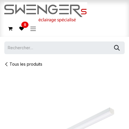
Se rendre au contenu
0
Tous les produits