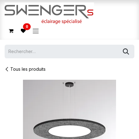
Se rendre au contenu
0
Tous les produits