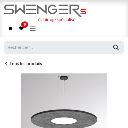
Se rendre au contenu
0
Tous les produits