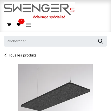
Se rendre au contenu
0
Tous les produits