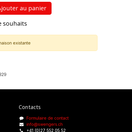
jouter au panier
de souhaits
naison existante
329
Contacts
Formulaire de contact
info@swengers.ch
+41 (0)27 552 05 52