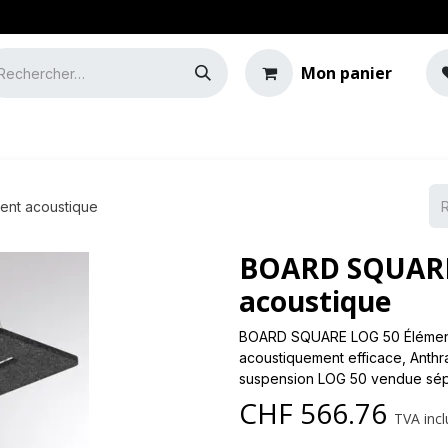
Mon panier
e
Guide de l'éclairage
nt acoustique
BOARD SQUARE
acoustique
BOARD SQUARE LOG 50 Élément 
acoustiquement efficace, Anthr
suspension LOG 50 vendue sé
CHF
566.76
TVA incl