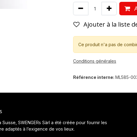
A
Ajouter à la liste 
Ce produit n'a pas de combi
Conditions générales
Référence interne:
ML585-00
s
a Suisse, SWENGERs Sàrl a été créée pour fournir les
ère adaptés à l’exigence de vos lieux.