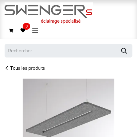
Se rendre au contenu
0
Tous les produits