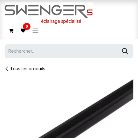
Se rendre au contenu
0
Tous les produits