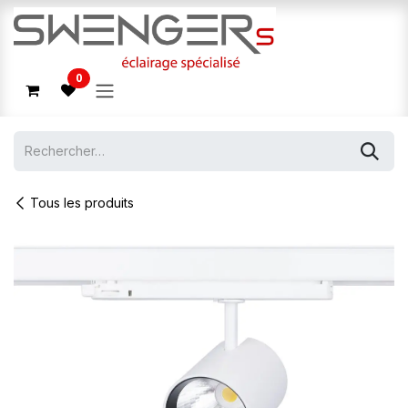
Se rendre au contenu
0
Tous les produits