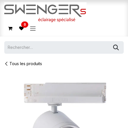
Se rendre au contenu
0
Tous les produits