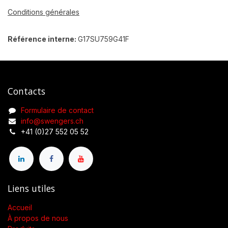
Conditions générales
Référence interne:
G17SU759G41F
Contacts
Formulaire de contact
info@swengers.ch
+41 (0)27 552 05 52
Liens utiles
Accueil
À propos de nous