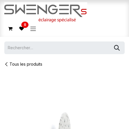
Se rendre au contenu
0
Tous les produits