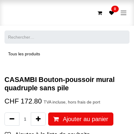
Se rendre au contenu
0
Tous les produits
CASAMBI Bouton-poussoir mural
quadruple sans pile
CHF
172.80
TVA incluse, hors frais de port
Ajouter au panier