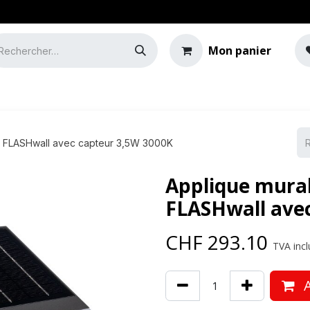
Mon panier
e
Guide de l'éclairage
ED FLASHwall avec capteur 3,5W 3000K
Applique mural
FLASHwall ave
CHF
293.10
TVA incl
A