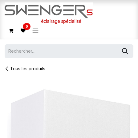
Se rendre au contenu
0
Tous les produits