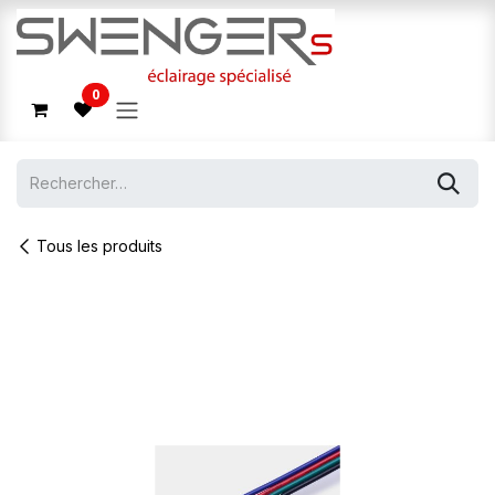
Se rendre au contenu
0
Tous les produits