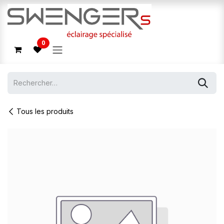
Se rendre au contenu
0
Tous les produits