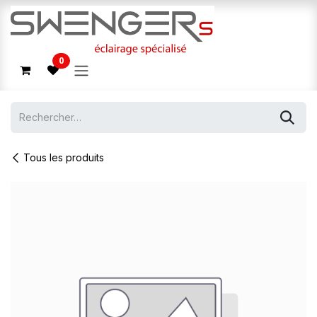
Se rendre au contenu
0
Tous les produits