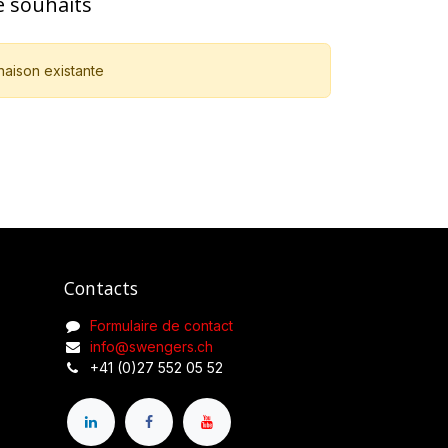
de souhaits
naison existante
Contacts
Formulaire de contact
info@swengers.ch
+41 (0)27 552 05 52