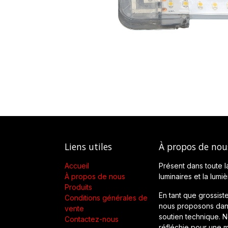
Liens utiles
À propos de nou
Accueil
Présent dans toute l
À propos de nous
luminaires et la lumi
Produits
En tant que grossiste
Conditions générales de
nous proposons dans
vente
soutien technique. No
Contactez-nous
réfléchie pour une m