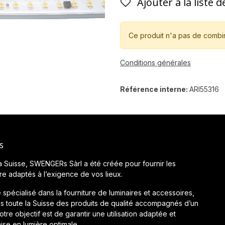
Ajouter à la liste 
Ce produit n'a pas de combi
Conditions générales
Référence interne:
ARI55316
s
a Suisse, SWENGERs Sàrl a été créée pour fournir les
ère adaptés à l’exigence de vos lieux.
 spécialisé dans la fourniture de luminaires et accessoires,
 toute la Suisse des produits de qualité accompagnés d’un
tre objectif est de garantir une utilisation adaptée et
ise en lumière optimale.