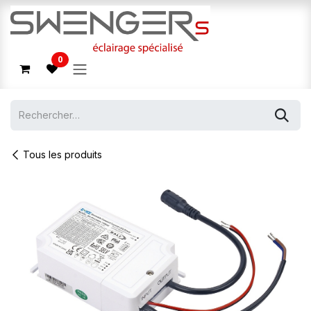
Se rendre au contenu
0
Tous les produits