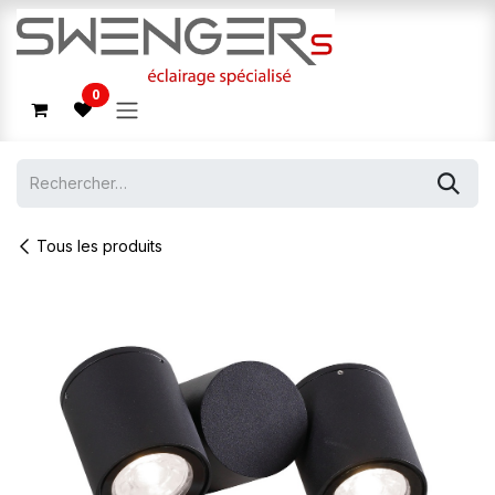
Se rendre au contenu
0
Tous les produits