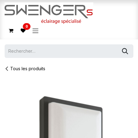
Se rendre au contenu
0
Tous les produits