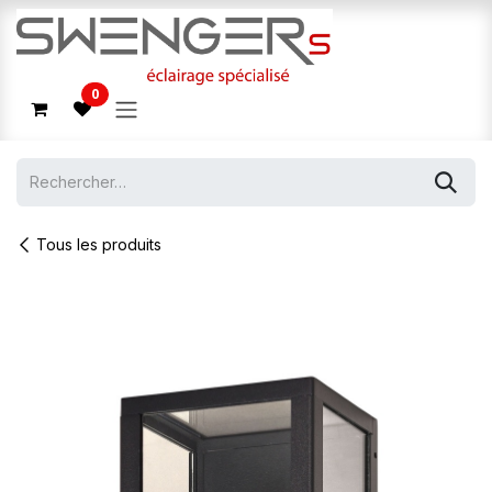
Se rendre au contenu
0
Tous les produits