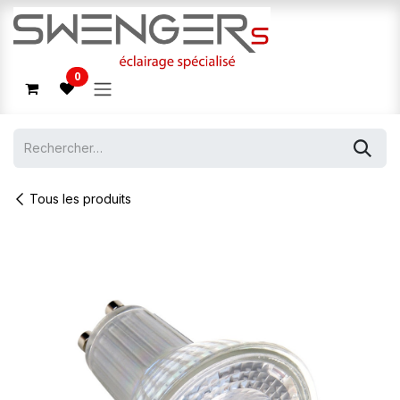
Se rendre au contenu
0
Tous les produits