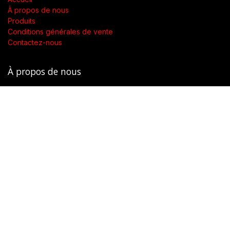
À propos de nous
Produits
Conditions générales de vente
Contactez-nous
À propos de nous
Présent dans toute la Suisse, SWENGERs Sàrl a été créée pour
fournir les luminaires et la lumière adaptés à l’exigence de vos
lieux.
En tant que grossiste spécialisé dans la fourniture de luminaires
et accessoires, nous proposons dans toute la Suisse des
produits de qualité accompagnés d’un soutien technique.
Notre objectif est de garantir une utilisation adaptée et
réfléchie pour une mise en lumière optimale.
Copyright © SWENGERs Sàrl - éclairage spécialisé
English (UK)
|
Français (CH)
|
Deutsch (CH)
|
Italiano