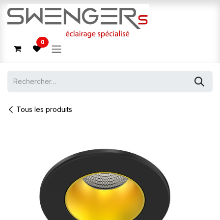
Se rendre au contenu
0
Tous les produits