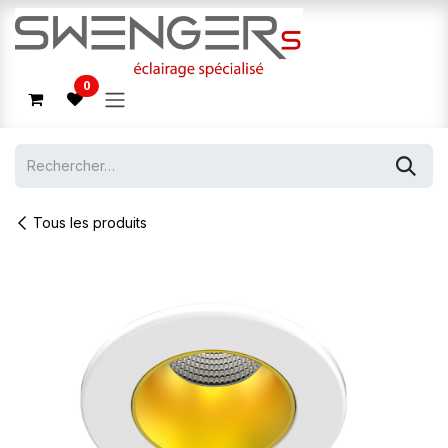
Se rendre au contenu
0
Tous les produits