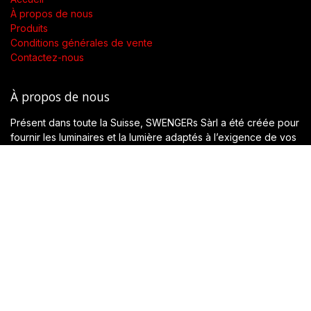
À propos de nous
Produits
Conditions générales de vente
Contactez-nous
À propos de nous
Présent dans toute la Suisse, SWENGERs Sàrl a été créée pour
fournir les luminaires et la lumière adaptés à l’exigence de vos
lieux.
En tant que grossiste spécialisé dans la fourniture de luminaires
et accessoires, nous proposons dans toute la Suisse des
produits de qualité accompagnés d’un soutien technique.
Notre objectif est de garantir une utilisation adaptée et
réfléchie pour une mise en lumière optimale.
Copyright © SWENGERs Sàrl - éclairage spécialisé
English (UK)
|
Français (CH)
|
Deutsch (CH)
|
Italiano