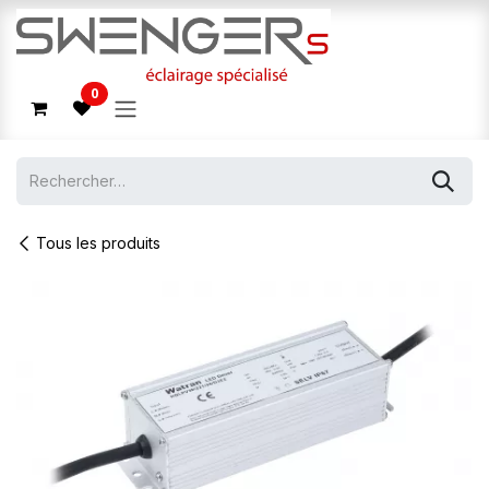
Se rendre au contenu
0
Tous les produits