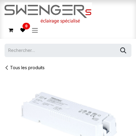
Se rendre au contenu
0
Tous les produits