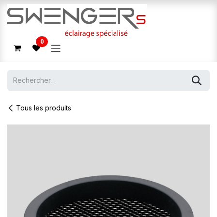
Se rendre au contenu
0
Tous les produits