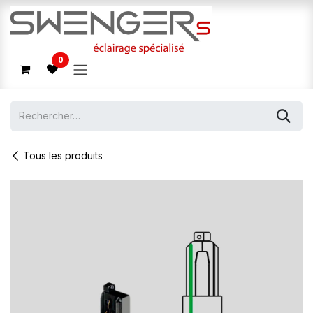
Se rendre au contenu
0
Tous les produits