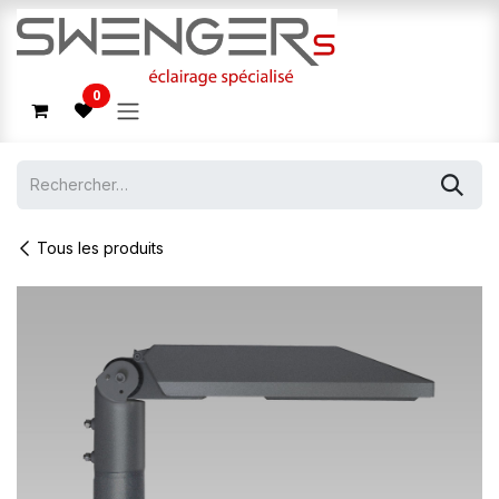
Se rendre au contenu
0
Tous les produits