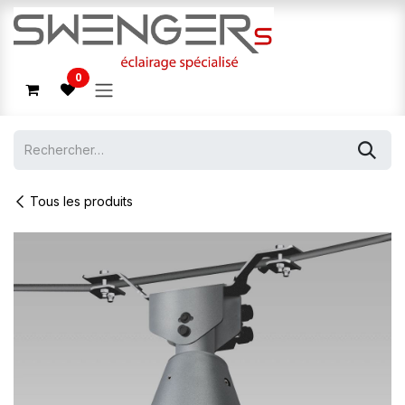
Se rendre au contenu
0
Tous les produits