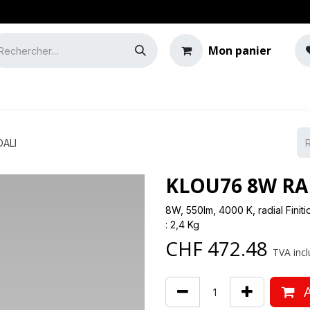
Mon panier
e
Guide de l'éclairage
DALI
KLOU76 8W RA
8W, 550lm, 4000 K, radial Finiti
: 2,4 Kg
CHF
472.48
TVA incl
A