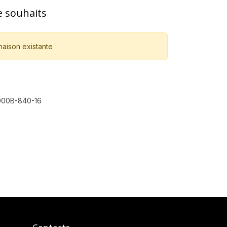
de souhaits
naison existante
00B-840-16