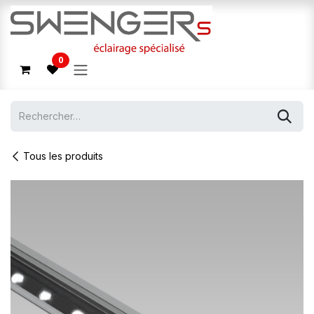
Se rendre au contenu
0
Tous les produits