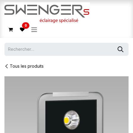
Se rendre au contenu
0
Tous les produits