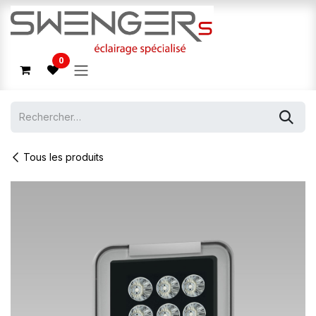
Se rendre au contenu
0
Tous les produits