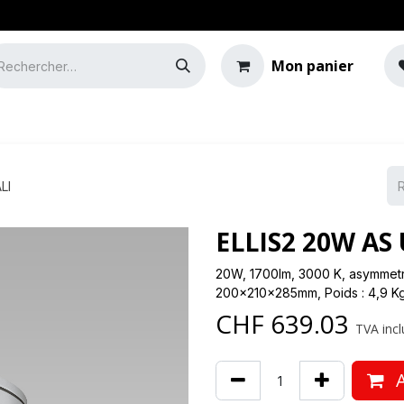
Mon panier
e
Guide de l'éclairage
LI
ELLIS2 20W AS
20W, 1700lm, 3000 K, asymmetric
200x210x285mm, Poids : 4,9 K
CHF
639.03
TVA incl
A