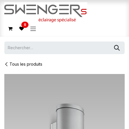
Se rendre au contenu
0
Tous les produits