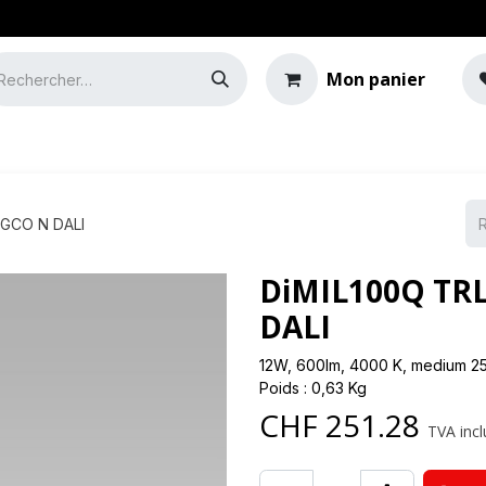
Mon panier
e
Guide de l'éclairage
 GCO N DALI
DiMIL100Q TRL
DALI
12W, 600lm, 4000 K, medium 25° 
Poids : 0,63 Kg
CHF
251.28
TVA incl