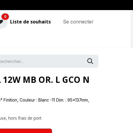
0
Liste de souhaits
Se connecter
 12W MB OR. L GCO N
Finition, Couleur : Blanc -11 Dim. : 95x137mm,
use, hors frais de port