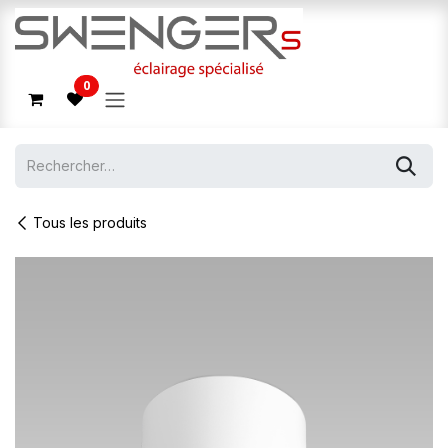
Se rendre au contenu
0
Tous les produits