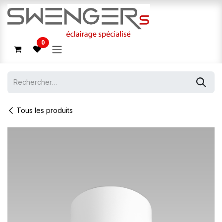
Se rendre au contenu
0
Tous les produits