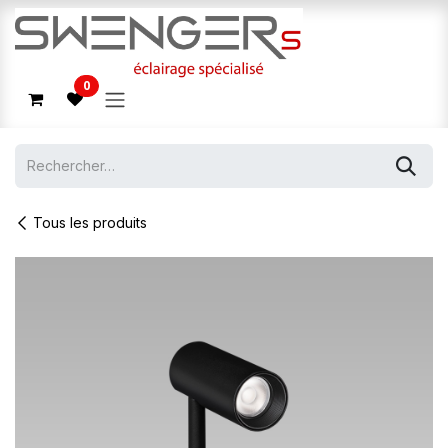
Se rendre au contenu
0
Tous les produits