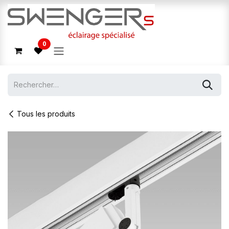
Se rendre au contenu
0
Tous les produits