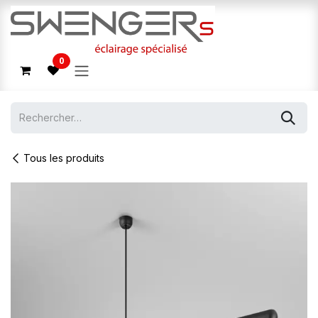
Se rendre au contenu
0
Tous les produits