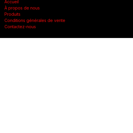
Accueil
À propos de nous
Produits
Conditions générales de vente
Contactez-nous
À propos de nous
Présent dans toute la Suisse, SWENGERs Sàrl a été créée pour
fournir les luminaires et la lumière adaptés à l’exigence de vos
lieux.
En tant que grossiste spécialisé dans la fourniture de luminaires
et accessoires, nous proposons dans toute la Suisse des
produits de qualité accompagnés d’un soutien technique.
Notre objectif est de garantir une utilisation adaptée et
réfléchie pour une mise en lumière optimale.
Copyright © SWENGERs Sàrl - éclairage spécialisé
English (UK)
|
Français (CH)
|
Deutsch (CH)
|
Italiano