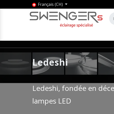
Se rendre au contenu
Français (CH)
Accueil
Produits
Marques
Entrepris
Ledeshi
Ledeshi, fondée en décem
lampes LED