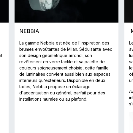
NEBBIA
I
La gamme Nebbia est née de l'inspiration des
L
brumes envoûtantes de Milan. Séduisante avec
a
nt
son design géométrique arrondi, son
lu
revêtement en verre tactile et sa palette de
s
couleurs soigneusement choisie, cette famille
l
de luminaires convient aussi bien aux espaces
o
intérieurs qu'extérieurs. Disponible en deux
un
tailles, Nebbia propose un éclairage
A
d'accentuation ou général, parfait pour des
i
installations murales ou au plafond.
s’