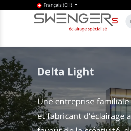
Se rendre au contenu
Français (CH)
Accueil
Produits
Marques
Entrepris
Delta Light
Une entreprise familial
et fabricant d’éclairage 
faveur de la créativité, d